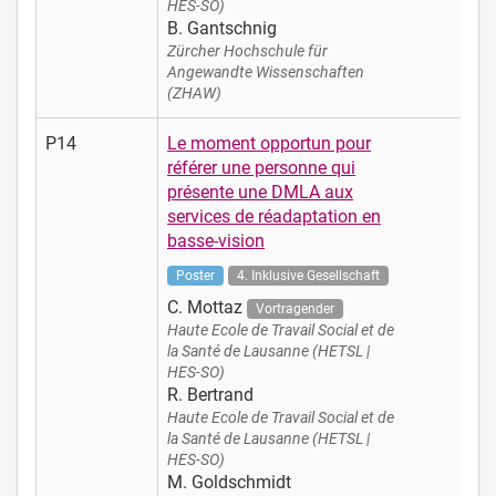
HES-SO)
B. Gantschnig
Zürcher Hochschule für
Angewandte Wissenschaften
(ZHAW)
P14
Le moment opportun pour
référer une personne qui
présente une DMLA aux
services de réadaptation en
basse-vision
Poster
4. Inklusive Gesellschaft
C. Mottaz
Vortragender
Haute Ecole de Travail Social et de
la Santé de Lausanne (HETSL |
HES-SO)
R. Bertrand
Haute Ecole de Travail Social et de
la Santé de Lausanne (HETSL |
HES-SO)
M. Goldschmidt