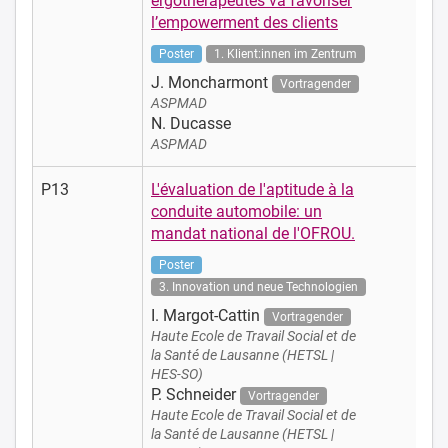
ergothérapeutes va favoriser
l’empowerment des clients
Poster
1. Klient:innen im Zentrum
J. Moncharmont
Vortragender
ASPMAD
N. Ducasse
ASPMAD
P13
L'évaluation de l'aptitude à la
conduite automobile: un
mandat national de l'OFROU.
Poster
3. Innovation und neue Technologien
I. Margot-Cattin
Vortragender
Haute Ecole de Travail Social et de
la Santé de Lausanne (HETSL |
HES-SO)
P. Schneider
Vortragender
Haute Ecole de Travail Social et de
la Santé de Lausanne (HETSL |