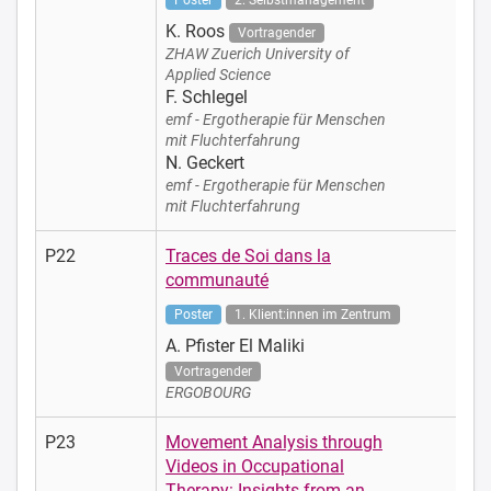
Poster
2. Selbstmanagement
K. Roos
Vortragender
ZHAW Zuerich University of
Applied Science
F. Schlegel
emf - Ergotherapie für Menschen
mit Fluchterfahrung
N. Geckert
emf - Ergotherapie für Menschen
mit Fluchterfahrung
P22
Traces de Soi dans la
communauté
Poster
1. Klient:innen im Zentrum
A. Pfister El Maliki
Vortragender
ERGOBOURG
P23
Movement Analysis through
Videos in Occupational
Therapy: Insights from an