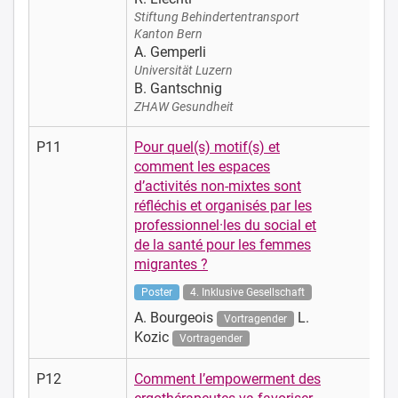
Stiftung Behindertentransport
Kanton Bern
A. Gemperli
Universität Luzern
B. Gantschnig
ZHAW Gesundheit
P11
Pour quel(s) motif(s) et
comment les espaces
d’activités non-mixtes sont
réfléchis et organisés par les
professionnel·les du social et
de la santé pour les femmes
migrantes ?
Poster
4. Inklusive Gesellschaft
A. Bourgeois
L.
Vortragender
Kozic
Vortragender
P12
Comment l’empowerment des