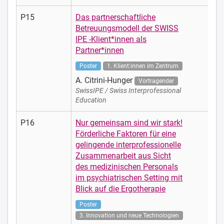
P15
Das partnerschaftliche
Betreuungsmodell der SWISS
IPE -Klient*innen als
Partner*innen
Poster
1. Klient:innen im Zentrum
A. Citrini-Hunger
Vortragender
SwissIPE / Swiss Interprofessional
Education
P16
Nur gemeinsam sind wir stark!
Förderliche Faktoren für eine
gelingende interprofessionelle
Zusammenarbeit aus Sicht
des medizinischen Personals
im psychiatrischen Setting mit
Blick auf die Ergotherapie
Poster
3. Innovation und neue Technologien