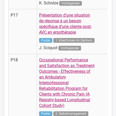
K. Scholze
Vortragender
P17
Présentation d’une situation
de réponse à un besoin
spécifique d’une cliente post-
AVC en ergothérapie
Poster
1. Klient:innen im Zentrum
J. Sciquot
Vortragender
P18
Occupational Performance
and Satisfaction as Treatment
Outcomes - Effectiveness of
an Ambulatory
Interpofessional
Rehabilitation Program for
Clients with Chronic Pain (A
Registry-based Longitudinal
Cohort Study)
Poster
2. Selbstmanagement