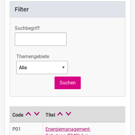
Filter
Suchbegriff
Themengebiete
Code
Titel
P01
Energiemanagement-