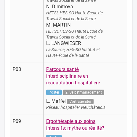
Travail Social et de la Santé
N. Dimitrova
HETSL HES-SO Haute Ecole de
Travail Social et de la Santé
M. MARTIN
HETSL HES-SO Haute Ecole de
Travail Social et de la Santé
L. LANGWIESER
La Source, HES-SO Institut et
Haute école de la Santé
P08
Parcours santé
interdisciplinaire en
réadaptation hospitalière
Poster
2. Selbstmanagement
L. Maffei
Vortragender
Réseau hospitalier Neuchâtelois
P09
Ergothérapie aux soins
intensifs: mythe ou réalité?