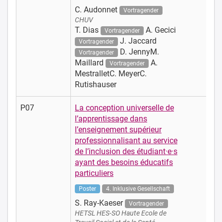
C. Audonnet
Vortragender
CHUV
T. Dias
A. Gecici
Vortragender
J. Jaccard
Vortragender
D. JennyM.
Vortragender
Maillard
A.
Vortragender
MestralletC. MeyerC.
Rutishauser
P07
La conception universelle de
l’apprentissage dans
l’enseignement supérieur
professionnalisant au service
de l’inclusion des étudiant·e·s
ayant des besoins éducatifs
particuliers
Poster
4. Inklusive Gesellschaft
S. Ray-Kaeser
Vortragender
HETSL HES-SO Haute Ecole de