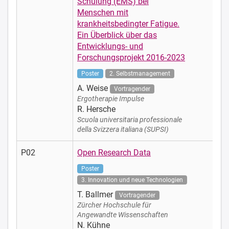
Schulung (EMS) bei
Menschen mit
krankheitsbedingter Fatigue.
Ein Überblick über das
Entwicklungs- und
Forschungsprojekt 2016-2023
Poster
2. Selbstmanagement
A. Weise
Vortragender
Ergotherapie Impulse
R. Hersche
Scuola universitaria professionale
della Svizzera italiana (SUPSI)
P02
Open Research Data
Poster
3. Innovation und neue Technologien
T. Ballmer
Vortragender
Zürcher Hochschule für
Angewandte Wissenschaften
N. Kühne