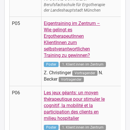
Berufsfachschule für Ergotherapie
der Landeshauptstadt München
P05
Eigentraining im Zentrum –
Wie gelingt es
ErgotherapeutInnen
KlientInnen zum
selbstverantwortlichen
Training zu gewinnen?
Poster
1. Klient:innen im Zentrum
Z. Christinger
N.
Vortragender
Becker
Vortragender
P06
Les jeux géants: un moyen
thérapeutique pour stimuler le
cognitif, la mobilité et la
participation des clients en
milieu hospitalier
Poster
1. Klient:innen im Zentrum