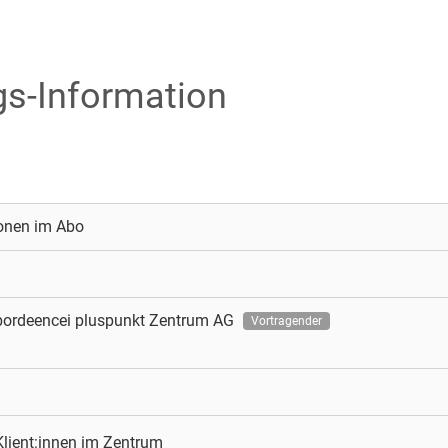
ags-Information
ionen im Abo
bordeencei
pluspunkt Zentrum AG
Vortragender
Klient:innen im Zentrum